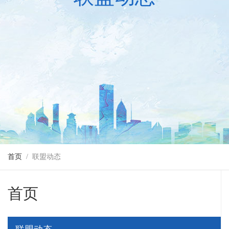
首页
/ 联盟动态
首页