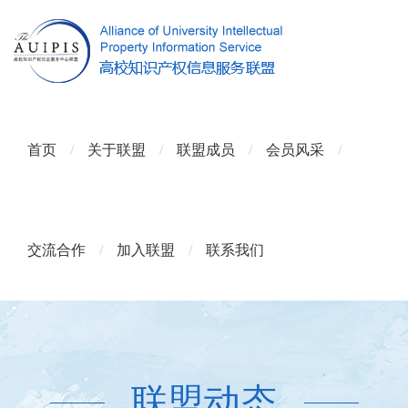
首页
/
关于联盟
/
联盟成员
/
会员风采
/
交流合作
/
加入联盟
/
联系我们
联盟动态