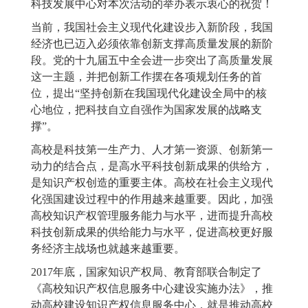
科技发展中心对本次活动的举办表示衷心的祝贺！
当前，我国社会主义现代化建设步入新阶段，我国
经济也已迈入必须依靠创新支撑高质量发展的新阶
段。党的十九届五中全会进一步突出了高质量发展
这一主题，并把创新工作摆在各项规划任务的首
位，提出“坚持创新在我国现代化建设全局中的核
心地位，把科技自立自强作为国家发展的战略支
撑”。
高校是科技第一生产力、人才第一资源、创新第一
动力的结合点，是高水平科技创新成果的供给方，
是知识产权创造的重要主体。高校在社会主义现代
化强国建设过程中的作用越来越重要。因此，加强
高校知识产权管理服务能力与水平，进而提升高校
科技创新成果的供给能力与水平，促进高校更好服
务经济主战场也就越来越重要。
2017年底，国家知识产权局、教育部联合制定了
《高校知识产权信息服务中心建设实施办法》，推
动高校建设知识产权信息服务中心，就是推动高校