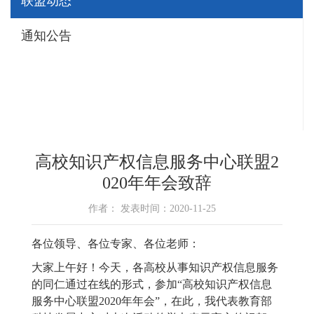
联盟动态
通知公告
高校知识产权信息服务中心联盟2
020年年会致辞
作者： 发表时间：2020-11-25
各位领导、各位专家、各位老师：
大家上午好！今天，各高校从事知识产权信息服务
的同仁通过在线的形式，参加“高校知识产权信息
服务中心联盟2020年年会”，在此，我代表教育部