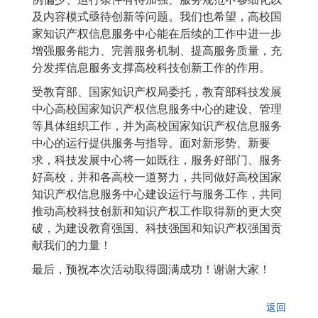
及内容模式亟待创新等问题。我们也希望，高校国
家知识产权信息服务中心能在后续的工作中进一步
增强服务能力、完善服务机制、提高服务质量，充
分发挥信息服务支撑高校科技创新工作的作用。
受教育部、国家知识产权局委托，教育部科技发展
中心高校国家知识产权信息服务中心的建设、管理
等具体组织工作，并为高校国家知识产权信息服务
中心的运行提供服务与指导。面对新形势、新要
求，科技发展中心将一如既往，服务好部门、服务
好高校，并和各高校一道努力，共同做好高校国家
知识产权信息服务中心建设运行与服务工作，共同
推动高校科技创新和知识产权工作取得新的更大突
破，为建设教育强国、科技强国和知识产权强国贡
献我们的力量！
最后，预祝本次活动取得圆满成功！谢谢大家！
返回