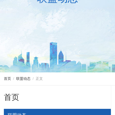
首页
/
联盟动态
/ 正文
首页